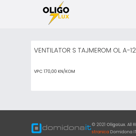
VENTILATOR S TAJMEROM OL A-12
VPC 170,00 KN/KOM
© 2021
OligoLux
. All
stranica
Domidona I