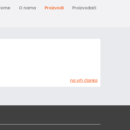
Home
O nama
Proizvodi
Proizvođači
na vrh članka