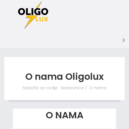
O nama Oligolux
Nalazite se ovdje:
Naslovnica
O nama
O NAMA