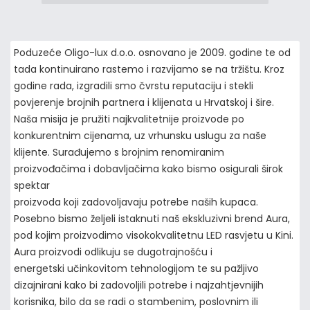
Poduzeće Oligo-lux d.o.o. osnovano je 2009. godine te od
tada kontinuirano rastemo i razvijamo se na tržištu. Kroz
godine rada, izgradili smo čvrstu reputaciju i stekli
povjerenje brojnih partnera i klijenata u Hrvatskoj i šire.
Naša misija je pružiti najkvalitetnije proizvode po
konkurentnim cijenama, uz vrhunsku uslugu za naše
klijente. Surađujemo s brojnim renomiranim
proizvođačima i dobavljačima kako bismo osigurali širok
spektar
proizvoda koji zadovoljavaju potrebe naših kupaca.
Posebno bismo željeli istaknuti naš ekskluzivni brend Aura,
pod kojim proizvodimo visokokvalitetnu LED rasvjetu u Kini.
Aura proizvodi odlikuju se dugotrajnošću i
energetski učinkovitom tehnologijom te su pažljivo
dizajnirani kako bi zadovoljili potrebe i najzahtjevnijih
korisnika, bilo da se radi o stambenim, poslovnim ili