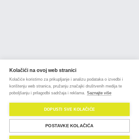
Kolačići na ovoj web stranici
Kolačiće koristimo za prikupljanje i analizu podataka o izvedbi i
korištenju web stranica, pružanju značajki društvenih medija te
poboljšanju i prilagodbi sadržaja i reklama.
Saznajte više
© 2021
OligoLux
. All Rights
DOPUSTI SVE KOLAČIĆE
Reserved.
Izrada web stranica
Domidona IT
POSTAVKE KOLAČIĆA
Politika privatnosti