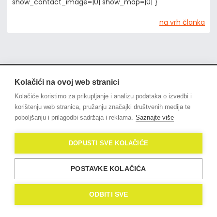
show_contact_image=|0| show_map=|0| }
na vrh članka
Kolačići na ovoj web stranici
© 2021
OligoLux
. All Rights
Kolačiće koristimo za prikupljanje i analizu podataka o izvedbi i
Reserved.
Izrada web stranica
korištenju web stranica, pružanju značajki društvenih medija te
Domidona IT
poboljšanju i prilagodbi sadržaja i reklama.
Saznajte više
Politika privatnosti
DOPUSTI SVE KOLAČIĆE
Kolačići (eng. Cookies)
POSTAVKE KOLAČIĆA
ODBITI SVE