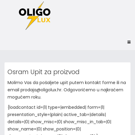
Osram Upit za proizvod
Molimo Vas da pošaljete upit putem kontakt forme ili na
email prodaja@oligolux.hr. Odgovorićemo u najkraćem
mogućem roku.
{loadcontact id=|1| type=|embedded| form=|1|
presentation_style=|plain| active_tab=|details|
details=|0| show_misc=|0| show_misc_in_tab=|0|
show_name=|0| show_position=|0|