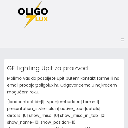
GE Lighting Upit za proizvod
Molimo Vas da pošaljete upit putem kontakt forme ili na
email prodaja@oligolux.hr. Odgovorićemo u najkraćem
mogućem roku.
{loadcontact id=|1| type=|embedded| form=|1|
presentation_style=|plain| active_tab=|details|
details=|0| show_misc=|0| show_misc_in_tab=|0|
show_name=|0| show_position=|0|