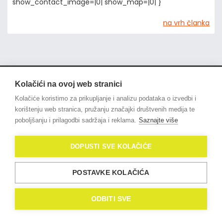
show_contact_image=|0| show_map=|0| }
na vrh članka
Kolačići na ovoj web stranici
© 2021
OligoLux
. All Rights
Kolačiće koristimo za prikupljanje i analizu podataka o izvedbi i
Reserved.
Izrada web stranica
korištenju web stranica, pružanju značajki društvenih medija te
Domidona IT
poboljšanju i prilagodbi sadržaja i reklama.
Saznajte više
Politika privatnosti
DOPUSTI SVE KOLAČIĆE
Kolačići (eng. Cookies)
POSTAVKE KOLAČIĆA
ODBITI SVE