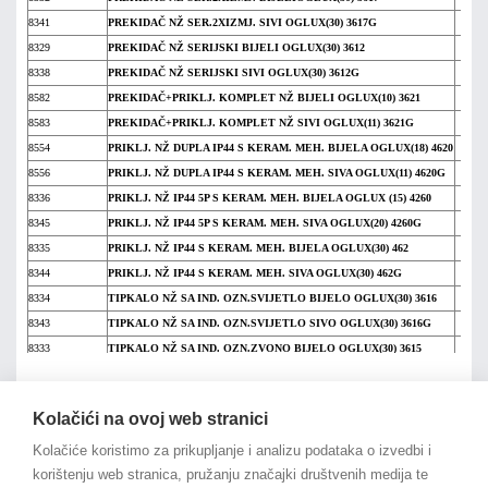
8341
PREKIDAČ NŽ SER.2XIZMJ. SIVI OGLUX(30) 3617G
8329
PREKIDAČ NŽ SERIJSKI BIJELI OGLUX(30) 3612
8338
PREKIDAČ NŽ SERIJSKI SIVI OGLUX(30) 3612G
8582
PREKIDAČ+PRIKLJ. KOMPLET NŽ BIJELI OGLUX(10) 3621
8583
PREKIDAČ+PRIKLJ. KOMPLET NŽ SIVI OGLUX(11) 3621G
8554
PRIKLJ. NŽ DUPLA IP44 S KERAM. MEH. BIJELA OGLUX(18) 4620
8556
PRIKLJ. NŽ DUPLA IP44 S KERAM. MEH. SIVA OGLUX(11) 4620G
8336
PRIKLJ. NŽ IP44 5P S KERAM. MEH. BIJELA OGLUX (15) 4260
8345
PRIKLJ. NŽ IP44 5P S KERAM. MEH. SIVA OGLUX(20) 4260G
8335
PRIKLJ. NŽ IP44 S KERAM. MEH. BIJELA OGLUX(30) 462
8344
PRIKLJ. NŽ IP44 S KERAM. MEH. SIVA OGLUX(30) 462G
8334
TIPKALO NŽ SA IND. OZN.SVIJETLO BIJELO OGLUX(30) 3616
8343
TIPKALO NŽ SA IND. OZN.SVIJETLO SIVO OGLUX(30) 3616G
8333
TIPKALO NŽ SA IND. OZN.ZVONO BIJELO OGLUX(30) 3615
8342
TIPKALO NŽ SA IND. OZN.ZVONO SIVO OGLUX(30) 3615G
na vrh članka
9316
ZVONO DIN-DON 230V OGLUX(15) novo (20) 805
Kolačići na ovoj web stranici
9315
ZVONO DIN-DON 8V OGLUX(15) 806
Kolačiće koristimo za prikupljanje i analizu podataka o izvedbi i
korištenju web stranica, pružanju značajki društvenih medija te