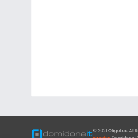
© 2021
OligoLux
. All