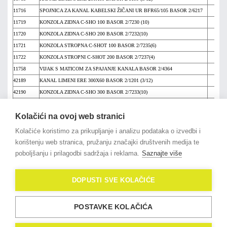
11716
SPOJNICA ZA KANAL KABELSKI ŽIČANI UR BFR65/105 BASOR 2/6217
Cij
11719
KONZOLA ZIDNA C-SHO 100 BASOR 2/7230 (10)
Cij
11720
KONZOLA ZIDNA C-SHO 200 BASOR 2/7232(10)
Cij
11721
KONZOLA STROPNA C-SHOT 100 BASOR 2/7235(6)
Cij
11722
KONZOLA STROPNI C-SHOT 200 BASOR 2/7237(4)
Cij
11758
VIJAK S MATICOM ZA SPAJANJE KANALA BASOR 2/4364
Cij
42189
KANAL LIMENI ERE 300X60 BASOR 2/1201 (3/12)
Cij
42190
KONZOLA ZIDNA C-SHO 300 BASOR 2/7233(10)
Cij
42191
KONZOLA STROPNA C-SHOT 300 BASOR 2/7238(4)
Cij
Kolačići na ovoj web stranici
42192
VIJAK S MATICOM ZA KANAL LIMENI M6 BASOR 2/4356(100)
Cij
Kolačiće koristimo za prikupljanje i analizu podataka o izvedbi i
na vrh članka
korištenju web stranica, pružanju značajki društvenih medija te
poboljšanju i prilagodbi sadržaja i reklama.
Saznajte više
DOPUSTI SVE KOLAČIĆE
POSTAVKE KOLAČIĆA
© 2021
OligoLux
. All Rights
Reserved.
Izrada web stranica