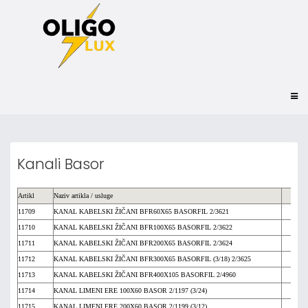
Kanali Basor
Artikl
Naziv artikla / usluge
11709
KANAL KABELSKI ŽIČANI BFR60X65 BASORFIL 2/3621
Cij
11710
KANAL KABELSKI ŽIČANI BFR100X65 BASORFIL 2/3622
Cij
11711
KANAL KABELSKI ŽIČANI BFR200X65 BASORFIL 2/3624
Cij
11712
KANAL KABELSKI ŽIČANI BFR300X65 BASORFIL (3/18) 2/3625
Cij
11713
KANAL KABELSKI ŽIČANI BFR400X105 BASORFIL 2/4960
Cij
11714
KANAL LIMENI ERE 100X60 BASOR 2/1197 (3/24)
Cij
11715
KANAL LIMENI ERE 200X60 BASOR 2/1199 (3/12)
Cij