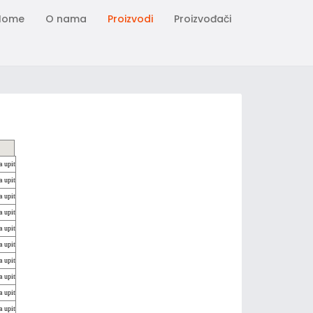
Home
O nama
Proizvodi
Proizvođači
a upit
a upit
a upit
a upit
a upit
a upit
a upit
a upit
a upit
a upit