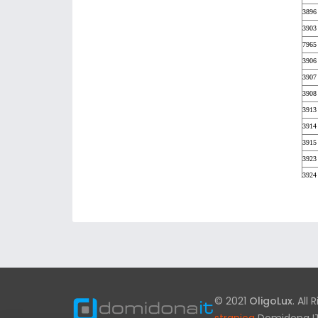
3896
3903
7965
3906
3907
3908
3913
3914
3915
3923
3924
3925
3928
3929
3936
3937
© 2021
OligoLux
. All