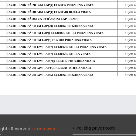
RAZDJELNIK NŽ 2R 36M LAP(4) EC60036 PROZIRNA VRATA
Cijena n
RAZDJELNIK NŽ 3R 54M LAP(1) EC60054B BIJELA VRATA
Cijena n
RAZDJELNIK NŽ 8M ZA UTIČ.16/32A LAP EC69016
Cijena n
RAZDJELNIK PŽ 1R 4M LAP(20) EC63004 PROZIRNA VRATA
Cijena n
RAZDJELNIK PŽ 1R 8M LAP() EC63008B BIJELI PROZIRNA VRATA
Cijena n
RAZDJELNIK PŽ 1R 8M LAP(9) EC63008 PROZIRNA VRATA
Cijena n
RAZDJELNIK PŽ 1R 12M LAP(7) EC63012B BIJELI PROZIRNA VRATA
Cijena n
RAZDJELNIK PŽ 1R 12M LAP(7) EC63012C BIJELA VRATA
Cijena n
RAZDJELNIK PŽ 1R 12M LAP(7)() EC63012 PROZIRNA VRATA
Cijena n
RAZDJELNIK PŽ 2R 24M LAP (5) EC63024C BIJELA VRATA
Cijena n
RAZDJELNIK PŽ 2R 24M LAP(5) EC63024 PROZIRNA VRATA
Cijena n
RAZDJELNIK PŽ 2R 24M LAP(5) EC63024B PROZIRNA VRATA
Cijena n
RAZDJELNIK PŽ 2R 36M LAP(4) EC63036 PROZIRNA VRATA
Cijena n
RAZDJELNIK PŽ 2R 36M LAP(4) EC63036B PROZIRNA VRATA
Cijena n
RAZDJELNIK PŽ 3R 54M LAP(1) EC63054 PROZIRNA VRATA
Cijena n
RAZDJELNIK PŽ 3R 54M LAP(1) EC63054C BIJELA VRATA
Cijena n
Politika privatnosti
 Rights Reserved.
Izrada web