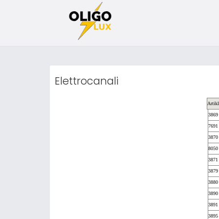
Elettrocanali
Artikl
3869
7691
3870
8050
3871
3879
3880
3890
3891
3895