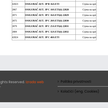
42823
OSIGURAČ AUT. 3P B 16A ETI
Cijena na upit
2867
OSIGURAČ AUT. 3P C 10A ETI(4) 22828
Cijena na upit
2871
OSIGURAČ AUT. 3P C 16A ETI(4) 22829
Cijena na upit
2875
OSIGURAČ AUT. 3P C 20A ETI(4) 22830
Cijena na upit
2879
OSIGURAČ AUT. 3P C 25A ETI(4) 22831
Cijena na upit
2884
OSIGURAČ AUT. 3P C 32A ETI(4) 22832
Cijena na upit
42824
OSIGURAČ AUT. 3P C 40A ETI
Cijena na upit
Politika privatnosti
 Rights Reserved.
Izrada web
T
Kolačići (eng. Cookies)