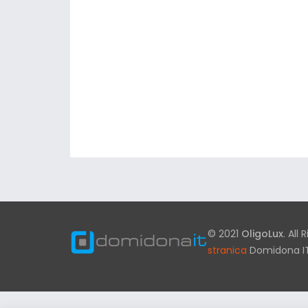
© 2021
OligoLux
. All
stranica
Domidona I