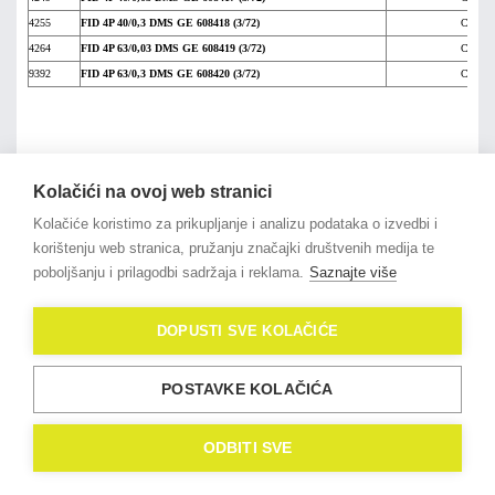
4255
FID 4P 40/0,3 DMS GE 608418 (3/72)
Cijena 
4264
FID 4P 63/0,03 DMS GE 608419 (3/72)
Cijena 
9392
FID 4P 63/0,3 DMS GE 608420 (3/72)
Cijena 
na vrh članka
Kolačići na ovoj web stranici
Kolačiće koristimo za prikupljanje i analizu podataka o izvedbi i
korištenju web stranica, pružanju značajki društvenih medija te
poboljšanju i prilagodbi sadržaja i reklama.
Saznajte više
© 2021
OligoLux
. All Rights
DOPUSTI SVE KOLAČIĆE
Reserved.
Izrada web stranica
Domidona IT
POSTAVKE KOLAČIĆA
Politika privatnosti
Kolačići (eng. Cookies)
ODBITI SVE