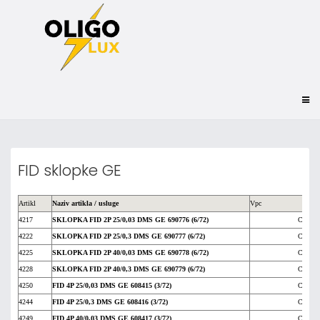
FID sklopke GE
Artikl
Naziv artikla / usluge
Vpc
4217
SKLOPKA FID 2P 25/0,03 DMS GE 690776 (6/72)
Cijena 
4222
SKLOPKA FID 2P 25/0,3 DMS GE 690777 (6/72)
Cijena 
4225
SKLOPKA FID 2P 40/0,03 DMS GE 690778 (6/72)
Cijena 
4228
SKLOPKA FID 2P 40/0,3 DMS GE 690779 (6/72)
Cijena 
4250
FID 4P 25/0,03 DMS GE 608415 (3/72)
Cijena 
4244
FID 4P 25/0,3 DMS GE 608416 (3/72)
Cijena 
4249
FID 4P 40/0,03 DMS GE 608417 (3/72)
Cijena 