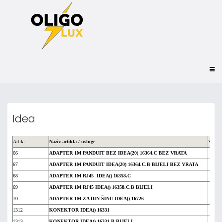
Idea
Artikl
Naziv artikla / usluge
Vpc
66
ADAPTER 1M PANDUIT BEZ IDEA(20) 16364.C BEZ VRATA
67
ADAPTER 1M PANDUIT IDEA(20) 16364.C.B BIJELI BEZ VRATA
68
ADAPTER 1M RJ45 IDEA() 16358.C
69
ADAPTER 1M RJ45 IDEA() 16358.C.B BIJELI
70
ADAPTER 1M ZA DIN ŠINU IDEA() 16726
1312
KONEKTOR IDEA() 16331
1313
KONEKTOR IDEA() 16331.B BIJELI