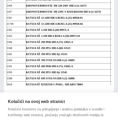
1456
KRONOTERMOSTAT 3M 120-230V IDEA (1) 16575
1457
KRONOTERMOSTAT 3M 250V S BATERIJOM IDEA (1) 16576
1561
KUTIJA NŽ 12-14M IDEA BIJELA (25) 09920.01
11749
KUTIJA NŽ 12-14M IDEA BIJELA (25) 09920.04
1562
KUTIJA NŽ 1-2M IDEA (20) 09971.A
1563
KUTIJA NŽ 1-2M IDEA BIJELA (20) 09971.01
1566
KUTIJA NŽ 2M IP40 IDEA (75) 13023.A
1568
KUTIJA NŽ 2M IP55 IDEA (60) 13523
1581
KUTIJA NŽ 3M IP55 IDEA() 13533
1584
KUTIJA NŽ 3M STOLNA IDEA (2) 16803
1591
KUTIJA NŽ 4M IP40 IDEA (75) 13045.A
1593
KUTIJA NŽ 4M IP55 IDEA() 13545
1598
KUTIJA NŽ 6M STOLNA IDEA (2) 16806
1618
KUTIJA PŽ 92X92X50 S POKL. IDEA(85) 70001
1621
KUTIJA PŽ 116X92X50 S POKL. IDEA(70) 70002
na vrh članka
1622
KUTIJA PŽ 116X92X70 S POKL. IDEA() 70003
Kolačići na ovoj web stranici
1630
KUTIJA PŽ 154X128X70 S POKL. IDEA(48) 70005
1631
Kolačiće koristimo za prikupljanje i analizu podataka o izvedbi i
KUTIJA PŽ 154X92X70 S POKL. IDEA(55) 70004
korištenju web stranica, pružanju značajki društvenih medija te
1633
KUTIJA PŽ 195X154X70 S POKL. IDEA(30) 70006