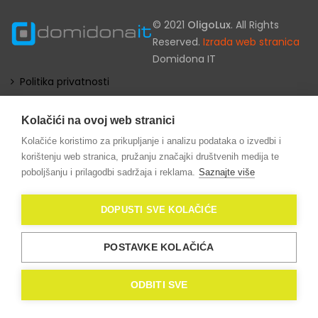
© 2021
OligoLux
. All Rights
Reserved.
Izrada web stranica
Domidona IT
Politika privatnosti
Kolačići (eng. Cookies)
Kolačići na ovoj web stranici
Kolačiće koristimo za prikupljanje i analizu podataka o izvedbi i
korištenju web stranica, pružanju značajki društvenih medija te
poboljšanju i prilagodbi sadržaja i reklama.
Saznajte više
DOPUSTI SVE KOLAČIĆE
POSTAVKE KOLAČIĆA
ODBITI SVE