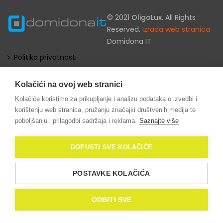
© 2021
OligoLux
. All Rights
Reserved.
Izrada web stranica
Domidona IT
Politika privatnosti
Kolačići (eng. Cookies)
Kolačići na ovoj web stranici
Kolačiće koristimo za prikupljanje i analizu podataka o izvedbi i
korištenju web stranica, pružanju značajki društvenih medija te
poboljšanju i prilagodbi sadržaja i reklama.
Saznajte više
DOPUSTI SVE KOLAČIĆE
POSTAVKE KOLAČIĆA
ODBITI SVE