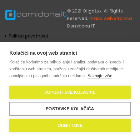
© 2021
OligoLux
. All Rights
Reserved.
Izrada web stranica
Domidona IT
Politika privatnosti
Kolačići (eng. Cookies)
Kolačići na ovoj web stranici
Kolačiće koristimo za prikupljanje i analizu podataka o izvedbi i
korištenju web stranica, pružanju značajki društvenih medija te
poboljšanju i prilagodbi sadržaja i reklama.
Saznajte više
DOPUSTI SVE KOLAČIĆE
POSTAVKE KOLAČIĆA
ODBITI SVE