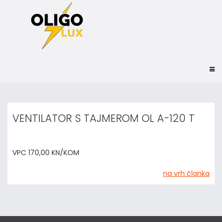
VENTILATOR S TAJMEROM OL A-120 T
VPC 170,00 KN/KOM
na vrh članka