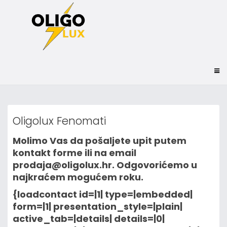
Oligolux Fenomati
Molimo Vas da pošaljete upit putem
kontakt forme ili na email
prodaja@oligolux.hr. Odgovorićemo u
najkraćem mogućem roku.
{loadcontact id=|1| type=|embedded|
form=|1| presentation_style=|plain|
active_tab=|details| details=|0|