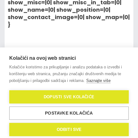
show_misc=|0| show_misc_in_tab=|0|
show_name=|0| show_position=|0|
show_contact_image=|0| show_map=|0|
}
na vrh članka
Kolačići na ovoj web stranici
Kolačiće koristimo za prikupljanje i analizu podataka o izvedbi i
korištenju web stranica, pružanju značajki društvenih medija te
poboljšanju i prilagodbi sadržaja i reklama.
Saznajte više
© 2021
OligoLux
. All Rights
DOPUSTI SVE KOLAČIĆE
Reserved.
Izrada web stranica
Domidona IT
POSTAVKE KOLAČIĆA
Politika privatnosti
Kolačići (eng. Cookies)
ODBITI SVE