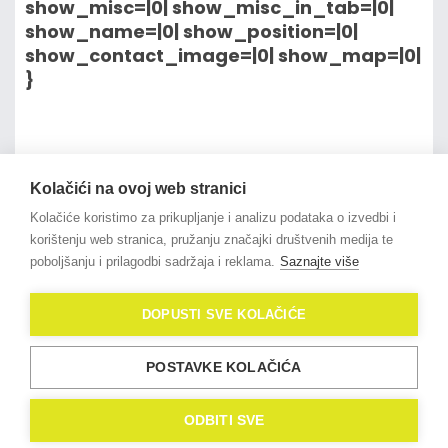
show_misc=|0| show_misc_in_tab=|0|
show_name=|0| show_position=|0|
show_contact_image=|0| show_map=|0|
}
na vrh članka
Kolačići na ovoj web stranici
Kolačiće koristimo za prikupljanje i analizu podataka o izvedbi i
korištenju web stranica, pružanju značajki društvenih medija te
poboljšanju i prilagodbi sadržaja i reklama.
Saznajte više
© 2021
OligoLux
. All Rights
DOPUSTI SVE KOLAČIĆE
Reserved.
Izrada web stranica
Domidona IT
POSTAVKE KOLAČIĆA
Politika privatnosti
Kolačići (eng. Cookies)
ODBITI SVE