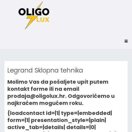
Legrand Sklopna tehnika
Molimo Vas da pošaljete upit putem
kontakt forme ili na email
prodaja@oligolux.hr. Odgovorićemo u
najkraćem mogućem roku.
{loadcontact id=|1| type=|embedded|
form=|1| presentation_style=|plain|
active_tab=|details| details=|0|