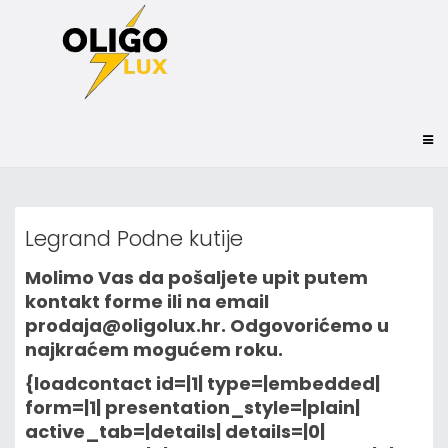
Legrand Podne kutije
Molimo Vas da pošaljete upit putem
kontakt forme ili na email
prodaja@oligolux.hr. Odgovorićemo u
najkraćem mogućem roku.
{loadcontact id=|1| type=|embedded|
form=|1| presentation_style=|plain|
active_tab=|details| details=|0|