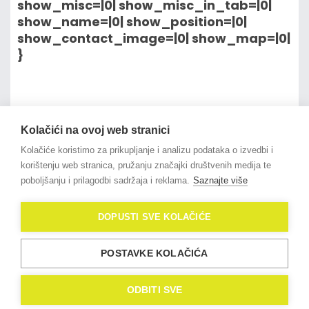
show_misc=|0| show_misc_in_tab=|0|
show_name=|0| show_position=|0|
show_contact_image=|0| show_map=|0|
}
na vrh članka
Kolačići na ovoj web stranici
Kolačiće koristimo za prikupljanje i analizu podataka o izvedbi i
korištenju web stranica, pružanju značajki društvenih medija te
poboljšanju i prilagodbi sadržaja i reklama.
Saznajte više
© 2021
OligoLux
. All Rights
DOPUSTI SVE KOLAČIĆE
Reserved.
Izrada web stranica
Domidona IT
POSTAVKE KOLAČIĆA
Politika privatnosti
Kolačići (eng. Cookies)
ODBITI SVE