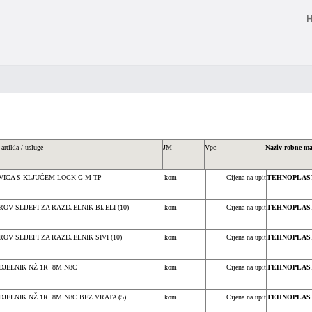
artikla / usluge
JM
Vpc
Naziv robne m
VICA S KLJUČEM LOCK C-M TP
kom
Cijena na upit
TEHNOPLAST
OV SLIJEPI ZA RAZDJELNIK BIJELI (10)
kom
Cijena na upit
TEHNOPLAST
OV SLIJEPI ZA RAZDJELNIK SIVI (10)
kom
Cijena na upit
TEHNOPLAST
DJELNIK NŽ 1R 8M N8C
kom
Cijena na upit
TEHNOPLAST
JELNIK NŽ 1R 8M N8C BEZ VRATA (5)
kom
Cijena na upit
TEHNOPLAST