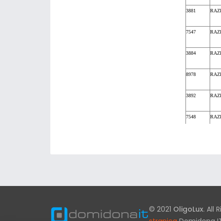
3881
RAZ
7547
RAZD
3884
RAZ
8978
RAZD
3892
RAZ
7548
RAZD
3897
RAZD
7549
RAZD
3901
RAZ
7550
RAZD
© 2021
OligoLux
. All