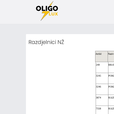
Razdjelnici NŽ
Artikl
Naziv 
249
BRA
3245
POKR
3246
POKR
3874
RAZ
7558
RAZD