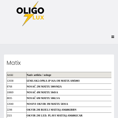
Matix
Artikl
Naziv artikla / usluge
12038
IZMJ.SKLOPKA 1P 16A-1M MATIX AM5003
8768
NOSAČ 2M MATIX 500SM2A
10869
NOSAČ 4M MATIX 504SA
8835
NOSAČ 6M MATIX 506LSA
12040
NOSIVI OKVIR 3M MATIX 503SA
2298
OKVIR 2M BIJELI MATIX() AM4802BBN
2321
OKVIR 2M LED. PLAVI MATIX() AM4802CAR