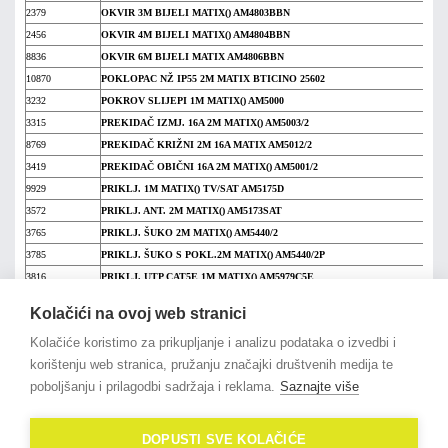
2379
OKVIR 3M BIJELI MATIX() AM4803BBN
2456
OKVIR 4M BIJELI MATIX() AM4804BBN
8836
OKVIR 6M BIJELI MATIX AM4806BBN
10870
POKLOPAC NŽ IP55 2M MATIX BTICINO 25602
3232
POKROV SLIJEPI 1M MATIX() AM5000
3315
PREKIDAČ IZMJ. 16A 2M MATIX() AM5003/2
8769
PREKIDAČ KRIŽNI 2M 16A MATIX AM5012/2
3419
PREKIDAČ OBIČNI 16A 2M MATIX() AM5001/2
9929
PRIKLJ. 1M MATIX() TV/SAT AM5175D
3572
PRIKLJ. ANT. 2M MATIX() AM5173SAT
3765
PRIKLJ. ŠUKO 2M MATIX() AM5440/2
3785
PRIKLJ. ŠUKO S POKL.2M MATIX() AM5440/2P
3816
PRIKLJ. UTP CAT5E 1M MATIX() AM5979C5E
12037
SKLOPKA OBIČNA 1P 16A 1M MATIX AM5001
Kolačići na ovoj web stranici
5169
TIPKALO 10A 1M MATIX() AM5005
Kolačiće koristimo za prikupljanje i analizu podataka o izvedbi i
5175
TIPKALO 10A 2M MATIX() AM5005/2
na vrh članka
korištenju web stranica, pružanju značajki društvenih medija te
12036
TV/RD/SAT UTIČNICA ZAVRŠNA 2M MATIX AM5173SAT
poboljšanju i prilagodbi sadržaja i reklama.
Saznajte više
12035
UTIČNICA 2P+E 10/16A EU 1M AM5180 MATIX
DOPUSTI SVE KOLAČIĆE