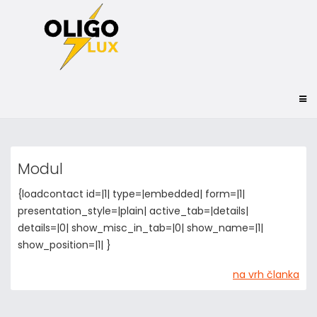
Modul
{loadcontact id=|1| type=|embedded| form=|1|
presentation_style=|plain| active_tab=|details|
details=|0| show_misc_in_tab=|0| show_name=|1|
show_position=|1| }
na vrh članka