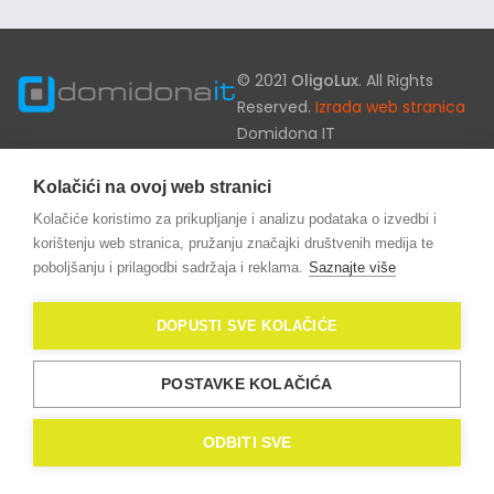
© 2021
OligoLux
. All Rights
Reserved.
Izrada web stranica
Domidona IT
Politika privatnosti
Kolačići na ovoj web stranici
Kolačići (eng. Cookies)
Kolačiće koristimo za prikupljanje i analizu podataka o izvedbi i
korištenju web stranica, pružanju značajki društvenih medija te
poboljšanju i prilagodbi sadržaja i reklama.
Saznajte više
DOPUSTI SVE KOLAČIĆE
POSTAVKE KOLAČIĆA
ODBITI SVE