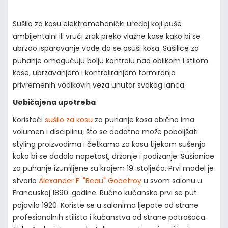
Sušilo za kosu elektromehanički uređaj koji puše
ambijentalni ili vrući zrak preko vlažne kose kako bi se
ubrzao isparavanje vode da se osuši kosa. Sušilice za
puhanje omogućuju bolju kontrolu nad oblikom i stilom
kose, ubrzavanjem i kontroliranjem formiranja
privremenih vodikovih veza unutar svakog lanca.
Uobičajena upotreba
Koristeći
sušilo za kosu
za puhanje kosa obično ima
volumen i disciplinu, što se dodatno može poboljšati
styling proizvodima i četkama za kosu tijekom sušenja
kako bi se dodala napetost, držanje i podizanje. Sušionice
za puhanje izumljene su krajem 19. stoljeća. Prvi model je
stvorio
Alexander F. "Beau" Godefroy
u svom salonu u
Francuskoj 1890. godine. Ručno kućansko prvi se put
pojavilo 1920. Koriste se u salonima ljepote od strane
profesionalnih stilista i kućanstva od strane potrošača.