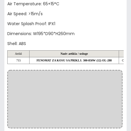
Air Temperature: 65+15°C
Air Speed: >15m/s
Water Splash Proof: IPX1
Dimensions: W195*D90*H260mm
Shell: ABS
Artikl
Naziv artikla / usluge
V
715
FENOMAT ZA KOSU SA PRIKLJ. 300-850W (12) OL-288
Cijena 