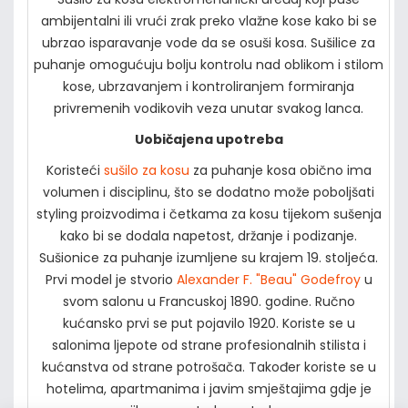
ambijentalni ili vrući zrak preko vlažne kose kako bi se
ubrzao isparavanje vode da se osuši kosa. Sušilice za
puhanje omogućuju bolju kontrolu nad oblikom i stilom
kose, ubrzavanjem i kontroliranjem formiranja
privremenih vodikovih veza unutar svakog lanca.
Uobičajena upotreba
Koristeći
sušilo za kosu
za puhanje kosa obično ima
volumen i disciplinu, što se dodatno može poboljšati
styling proizvodima i četkama za kosu tijekom sušenja
kako bi se dodala napetost, držanje i podizanje.
Sušionice za puhanje izumljene su krajem 19. stoljeća.
Prvi model je stvorio
Alexander F. "Beau" Godefroy
u
svom salonu u Francuskoj 1890. godine. Ručno
kućansko prvi se put pojavilo 1920. Koriste se u
salonima ljepote od strane profesionalnih stilista i
kućanstva od strane potrošača. Također koriste se u
hotelima, apartmanima i javim smještajima gdje je