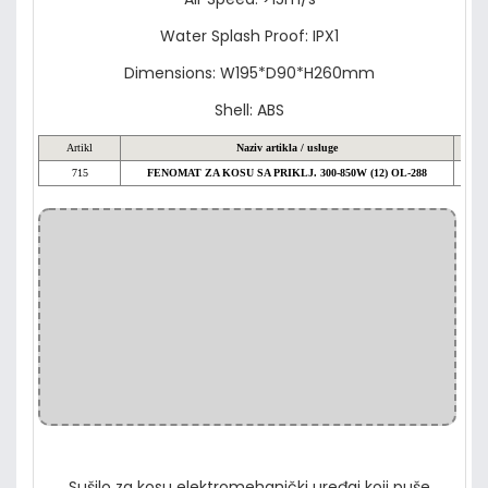
Water Splash Proof: IPX1
Dimensions: W195*D90*H260mm
Shell: ABS
Artikl
Naziv artikla / usluge
715
FENOMAT ZA KOSU SA PRIKLJ. 300-850W (12) OL-288
Cijen
Sušilo za kosu elektromehanički uređaj koji puše