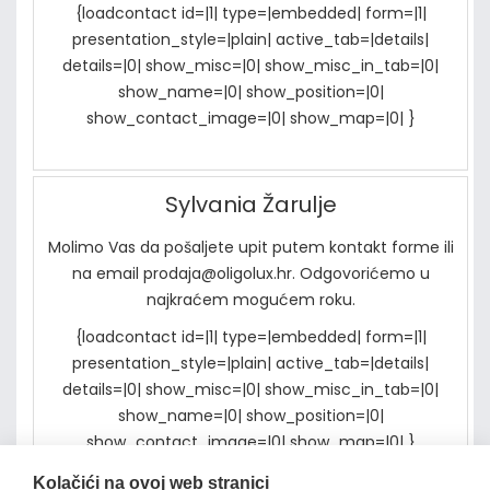
{loadcontact id=|1| type=|embedded| form=|1|
presentation_style=|plain| active_tab=|details|
details=|0| show_misc=|0| show_misc_in_tab=|0|
show_name=|0| show_position=|0|
show_contact_image=|0| show_map=|0| }
Sylvania Žarulje
Molimo Vas da pošaljete upit putem kontakt forme ili
na email prodaja@oligolux.hr. Odgovorićemo u
najkraćem mogućem roku.
{loadcontact id=|1| type=|embedded| form=|1|
presentation_style=|plain| active_tab=|details|
details=|0| show_misc=|0| show_misc_in_tab=|0|
show_name=|0| show_position=|0|
show_contact_image=|0| show_map=|0| }
Kolačići na ovoj web stranici