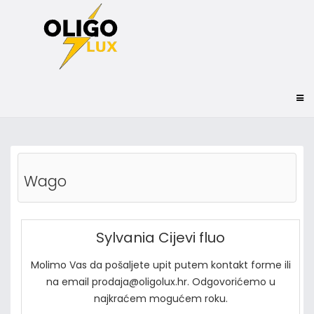
Wago
Sylvania Cijevi fluo
Molimo Vas da pošaljete upit putem kontakt forme ili
na email prodaja@oligolux.hr. Odgovorićemo u
najkraćem mogućem roku.