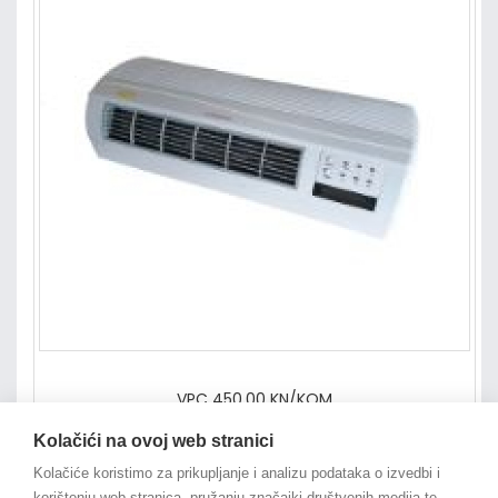
VPC 450,00 KN/KOM
Kolačići na ovoj web stranici
Kolačiće koristimo za prikupljanje i analizu podataka o izvedbi i
korištenju web stranica, pružanju značajki društvenih medija te