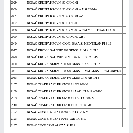
2029
NOSAČ CRIJEPA KROVNI 90 GKNC 01
Ci
2030
NOSAČ CRIJEPA KROVNI 90 GKNC 01 A AiSi FI 8-10
Ci
2031
NOSAČ CRIJEPA KROVNI 90 GKNC 01 AiSi
Ci
2037
NOSAČ CRIJEPA KROVNI 90 GKNC 05
Ci
2038
NOSAČ CRIJEPA KROVNI 90 GKNC 05 A AiSi MEDITERAN FI 8-10
Ci
2039
NOSAČ CRIJEPA KROVNI 90 GKNC 05 AiSi
Ci
2040
NOSAČ CRIJEPA KROVNI GKNC 06 A AiSi MEDITERAN FI 8-10
Ci
2077
NOSAČ KROVNI SALONIT 360 GKNSP 01 M AiSi FI 8
Ci
2078
NOSAČ KROVNI SALONIT GKNSP 02 AiSi DO 25 MM
Ci
2080
NOSAČ KROVNI SLJEM. 190-320 GKNS 01 A AiSi FI 8-10
Ci
2081
NOSAČ KROVNI SLJEM. 190-320 GKNS 01 AiSi GKNS 01 AiSi UNIVER.
Ci
2083
NOSAČ KROVNI SLJEM. 250-440 GKNS 03 M AiSi FI 8
Ci
2107
NOSAČ TRAKE ZA OLUK GNTO 01 DO 30MM
Ci
2108
NOSAČ TRAKE ZA OLUK GNTO 01 A AiSi FI 8-12 038103
Ci
2109
NOSAČ TRAKE ZA OLUK GNTO 01 AiSi DO 30MM
Ci
2110
NOSAČ TRAKE ZA OLUK GNTO 01 Cu DO 30MM
Ci
2122
NOSAČ ZIDNI FI 6 GZNT 02/80 AiSi DO 25MM
Ci
2123
NOSAČ ZIDNI FI 6 GZNT 02/80 A AiSi FI 8-10
Ci
2127
NOSAČ ZIDNI GZNT 01 CZ AiSi FI 8
Ci
2129
NOSAČ ZIDNI SA ODST. FI 6 GZNT 01/140 AiSi DO 25MM
Ci