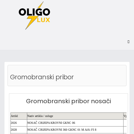
Gromobranski pribor
Gromobranski pribor nosači
Artikl
Naziv artikla / usluge
Vpc
2026
NOSAČ CRIJEPA KROVNI GKNC 06
Ci
2028
NOSAČ CRIJEPA KROVNI 360 GKNC 01 M AiSi FI 8
Ci