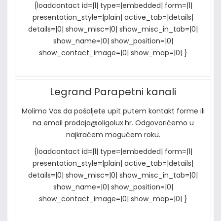
{loadcontact id=|1| type=|embedded| form=|1|
presentation_style=|plain| active_tab=|details|
details=|0| show_misc=|0| show_misc_in_tab=|0|
show_name=|0| show_position=|0|
show_contact_image=|0| show_map=|0| }
Legrand Parapetni kanali
Molimo Vas da pošaljete upit putem kontakt forme ili
na email prodaja@oligolux.hr. Odgovorićemo u
najkraćem mogućem roku.
{loadcontact id=|1| type=|embedded| form=|1|
presentation_style=|plain| active_tab=|details|
details=|0| show_misc=|0| show_misc_in_tab=|0|
show_name=|0| show_position=|0|
show_contact_image=|0| show_map=|0| }