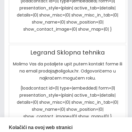
{loadcontact id=|1| type=|embedded| form=|1|
presentation_style=|plain| active_tab=|details|
details=|0| show_misc=|0| show_misc_in_tab=|0|
show_name=|0| show_position=|0|
show_contact_image=|0| show_map=|0| }
Legrand Sklopna tehnika
Molimo Vas da pošaljete upit putem kontakt forme ili
na email prodaja@oligolux.hr. Odgovorićemo u
najkraćem mogućem roku.
{loadcontact id=|1| type=|embedded| form=|1|
presentation_style=|plain| active_tab=|details|
details=|0| show_misc=|0| show_misc_in_tab=|0|
show_name=|0| show_position=|0|
show_contact_image=|0| show_map=|0| }
Kolačići na ovoj web stranici