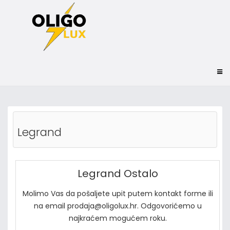
Legrand
Legrand Ostalo
Molimo Vas da pošaljete upit putem kontakt forme ili
na email prodaja@oligolux.hr. Odgovorićemo u
najkraćem mogućem roku.