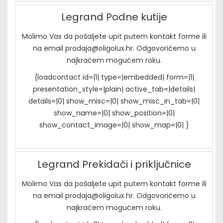
Legrand Podne kutije
Molimo Vas da pošaljete upit putem kontakt forme ili
na email prodaja@oligolux.hr. Odgovorićemo u
najkraćem mogućem roku.
{loadcontact id=|1| type=|embedded| form=|1|
presentation_style=|plain| active_tab=|details|
details=|0| show_misc=|0| show_misc_in_tab=|0|
show_name=|0| show_position=|0|
show_contact_image=|0| show_map=|0| }
Legrand Prekidači i priključnice
Molimo Vas da pošaljete upit putem kontakt forme ili
na email prodaja@oligolux.hr. Odgovorićemo u
najkraćem mogućem roku.